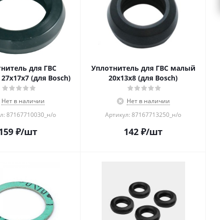
нитель для ГВС
Уплотнитель для ГВС малый
27x17x7 (для Bosch)
20x13x8 (для Bosch)
Нет в наличии
Нет в наличии
л: 87167710030_н/о
Артикул: 87167713250_н/о
159
₽
/шт
142
₽
/шт