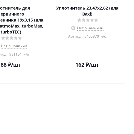
отнитель для
Уплотнитель 23,47x2,62 (для
первичного
Baxi)
ника 19x3,15 (для
 atmoMax, turboMax,
Нет в наличии
turboTEC)
Артикул: 5405370_н/о
Нет в наличии
икул: 981151_н/о
88
₽
/шт
162
₽
/шт