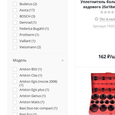
Уплотнитель боль
Buderus (
2
)
ходового 25x18x6
Asota (
17
)
BOSCH (
3
)
Нет в на
Demrad (
1
)
Артикул: 1935
Federica Bugatti (
1
)
Protherm (
1
)
Vaillant (
1
)
Viessmann (
2
)
162
₽
/
Модель
Ariston BSII (
1
)
Ariston Clas (
1
)
Ariston Egis (после 2008)
(
1
)
Ariston Egis plus (
1
)
Ariston Genus (
1
)
Ariston Matis (
1
)
Baxi Duo-tec compact (
1
)
Baxi Eco (
1
)