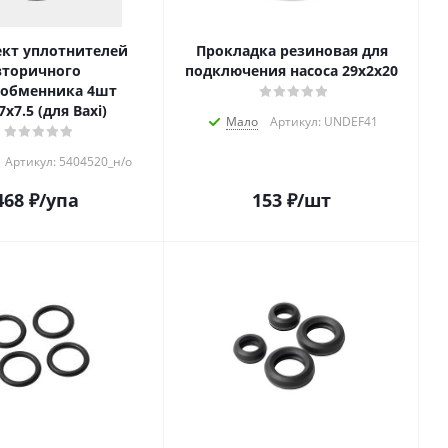
кт уплотнителей
Прокладка резиновая для
вторичного
подключения насоса 29х2х20
ообменника 4шт
7х7.5 (для Baxi)
Мало
Артикул: UNDEF41
Артикул: 5404520_н/о
468
₽
/упа
153
₽
/шт