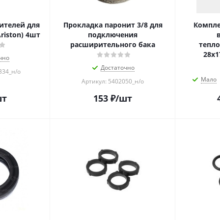
ителей для
Прокладка паронит 3/8 для
Компле
Ariston) 4шт
подключения
расширительного бака
тепл
28х1
чно
Достаточно
334_н/о
Мало
Артикул: 5402050_н/о
шт
153
₽
/шт