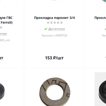
для ГВС
Прокладка паронит 3/4
Прокла
Ferroli)
Достаточно
личии
Артикул: UNDEF26
Ар
060_н/о
шт
153
₽
/шт