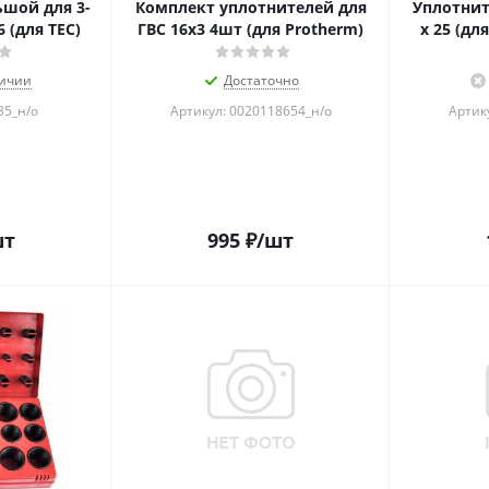
шой для 3-
Комплект уплотнителей для
Уплотните
 (для TEC)
ГВС 16x3 4шт (для Protherm)
x 25 (дл
личии
Достаточно
35_н/о
Артикул: 0020118654_н/о
Артик
шт
995
₽
/шт