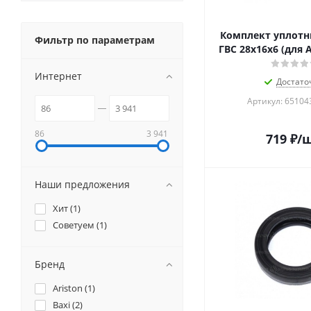
Комплект уплотн
Фильтр по параметрам
ГВС 28x16x6 (для 
Интернет
Достато
Артикул: 65104
86
3 941
719
₽
/
Наши предложения
Хит (
1
)
Советуем (
1
)
Бренд
Ariston (
1
)
Baxi (
2
)