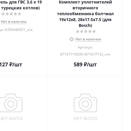
ль для ГВС 3,6 x 19
Комплект уплотнителей
я турецких котлов)
вторичного
теплообменника бол+мал
19х12х8, 28х17.5х7.5 (для
Нет в наличии
Bosch)
ул: 6399440051_н/о
Нет в наличии
Артикул:
87167710030+871677132_н/о
127
₽
/шт
589
₽
/шт