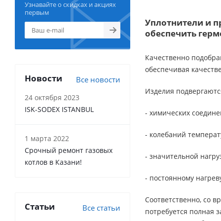
Узнавайте о скидках и акциях
Demrad Solaris (
1
)
первым
Уплотнители и п
Federica Bugatti ECO (
1
)
обеспечить герм
Lynx (
1
)
TEC (
1
)
Качественно подобран
Viessmann Vitopend 100
A1JB (
1
)
обеспечивая качеств
Viessmann Vitopend 100
Новости
Все новости
WH1B (
1
)
Ягуар (
1
)
Изделия подвергаютс
24 октября 2023
ISK-SODEX ISTANBUL
- химических соедине
- колебаний температ
1 марта 2022
Срочный ремонт газовых
- значительной нагру
котлов в Казани!
- постоянному нагреву
Соответственно, со в
Статьи
Все статьи
потребуется полная з