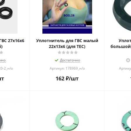
ГВС 27x16x6
Уплотнитель для ГВС малый
Уплот
i)
22x13x6 (для TEC)
большой 
чно
Достаточно
0-2_н/о
Артикул: 178969_н/о
Артику
шт
162
₽
/шт