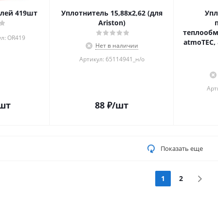
елей 419шт
Уплотнитель 15,88x2,62 (для
Упл
Ariston)
теплообмен
л: OR419
atmoTEC,
Нет в наличии
Артикул: 65114941_н/о
Арт
шт
88
₽
/шт
Показать еще
1
2