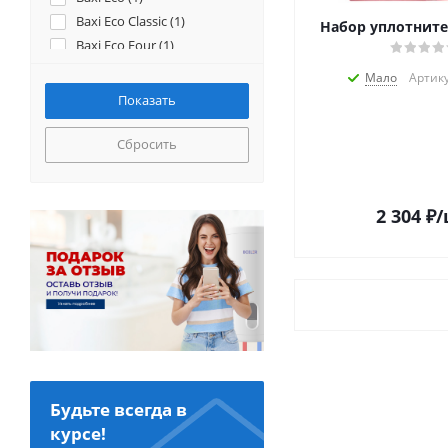
Baxi Eco Classic (
1
)
Набор уплотнит
Baxi Eco Four (
1
)
Baxi Eco-3 (
1
)
Мало
Артику
Baxi Eco-4s (
1
)
Baxi Eco-5 compact (
1
)
Baxi Fourtech (
1
)
Сбросить
Baxi Luna (
1
)
Baxi Luna-3 (
1
)
Baxi Nuvola (
1
)
2 304
₽
/
Baxi Prime HT (32kw) (
1
)
Bosch GAZ 4000 ZWA24 (
1
)
Bosch GAZ 7000 (ZSC / ZWC
/ ZWE) (
3
)
Bosch WBN6000/2000 (
3
)
Buderus Logamax U072 (
3
)
Buderus Logomax GB072
(
1
)
Demrad Aden (
1
)
Будьте всегда в
Demrad Kalisto (
1
)
курсе!
Demrad Nitron (
1
)