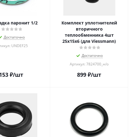
дка паронит 1/2
Комплект уплотнителей
вторичного
теплообменника 4шт
Достаточно
25х15х6 (для Viessmann)
тикул: UNDEF25
Достаточно
Артикул: 7824700_н/о
153
₽
/шт
899
₽
/шт